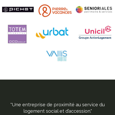
"Une entreprise de proximité au service du
logement social et d’accession."