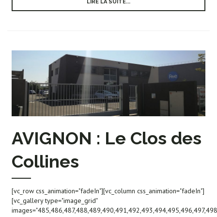
LIRE LA SUITE...
AVIGNON : Le Clos des
Collines
[vc_row css_animation="fadeIn"][vc_column css_animation="fadeIn"]
[vc_gallery type="image_grid"
images="485,486,487,488,489,490,491,492,493,494,495,496,497,498