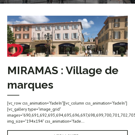
MIRAMAS : Village de
marques
[vc_row css_animation="fadeIn"][vc_column css_animation="fadeIn"]
[vc_gallery type="image_grid"
images="690,691,692,693,694,695,696,697,698,699,700,701,702,703
img_size="194x194" css_animation="fade...