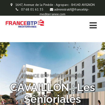
1647, Avenue de la Pinède - Agroparc - 84140 AVIGNON
07 68 01 61 35
administratif@francebtp-
mediterranee.com
FRANCE BTP MÉDITERRANÉE
CAVAILLON : Les
Sénioriales